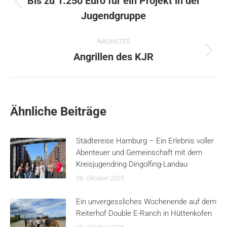
Bis zu 1.250 Euro für ein Projekt in der
Vorheriger
Jugendgruppe
Beitrag:
NÄCHSTES
Nächster
Angrillen des KJR
Beitrag:
Ähnliche Beiträge
Städtereise Hamburg – Ein Erlebnis voller
Abenteuer und Gemeinschaft mit dem
Kreisjugendring Dingolfing-Landau
08. Oktober 2025
Ein unvergessliches Wochenende auf dem
Reiterhof Double E-Ranch in Hüttenkofen