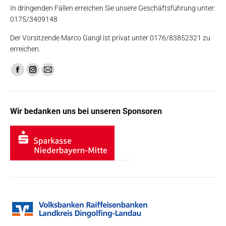
In dringenden Fällen erreichen Sie unsere Geschäftsführung unter:
0175/3409148
Der Vorsitzende Marco Gangl ist privat unter 0176/83852321 zu
erreichen.
Finden Sie uns auf:
Facebook
Instagram
E-
page
page
Mail
opens
opens
page
Wir bedanken uns bei unseren Sponsoren
in
in
opens
new
new
in
window
window
new
window