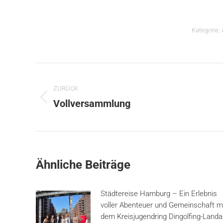
Kategorie:
Kommentarnavigation
ZURÜCK
Vorheriger
Vollversammlung
Beitrag:
Ähnliche Beiträge
Städtereise Hamburg – Ein Erlebnis
voller Abenteuer und Gemeinschaft m
dem Kreisjugendring Dingolfing-Land