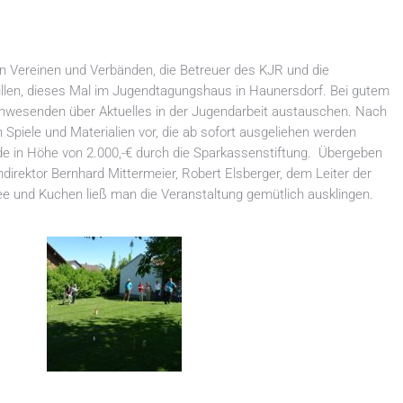
n Vereinen und Verbänden, die Betreuer des KJR und die
illen, dieses Mal im Jugendtagungshaus in Haunersdorf. Bei gutem
nwesenden über Aktuelles in der Jugendarbeit austauschen. Nach
 Spiele und Materialien vor, die ab sofort ausgeliehen werden
e in Höhe von 2.000,-€ durch die Sparkassenstiftung. Übergeben
irektor Bernhard Mittermeier, Robert Elsberger, dem Leiter der
fee und Kuchen ließ man die Veranstaltung gemütlich ausklingen.