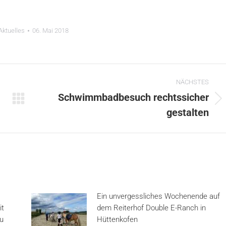
Aktuelles
06. Mai 2018
NÄCHSTES
Schwimmbadbesuch rechtssicher
Nächster
gestalten
Beitrag:
Ein unvergessliches Wochenende auf
it
dem Reiterhof Double E-Ranch in
au
Hüttenkofen