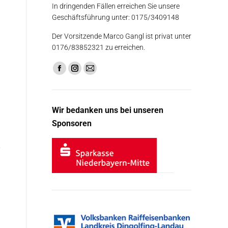
In dringenden Fällen erreichen Sie unsere
Geschäftsführung unter: 0175/3409148
Der Vorsitzende Marco Gangl ist privat unter
0176/83852321 zu erreichen.
Finden Sie uns auf:
Facebook
Instagram
E-
page
page
Mail
opens
opens
page
Wir bedanken uns bei unseren
in
in
opens
Sponsoren
new
new
in
window
window
new
window