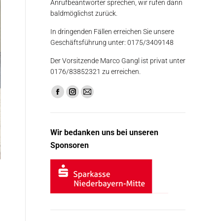
Anrufbeantworter sprechen, wir rufen dann
baldmöglichst zurück.
In dringenden Fällen erreichen Sie unsere
Geschäftsführung unter: 0175/3409148
Der Vorsitzende Marco Gangl ist privat unter
0176/83852321 zu erreichen.
Finden Sie uns auf:
Facebook
Instagram
E-
page
page
Mail
opens
opens
page
Wir bedanken uns bei unseren
in
in
opens
Sponsoren
new
new
in
window
window
new
window