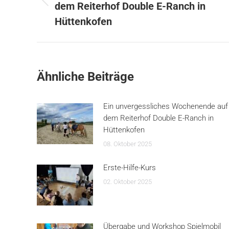
Vorheriger
dem Reiterhof Double E-Ranch in
Beitrag:
Hüttenkofen
Ähnliche Beiträge
Ein unvergessliches Wochenende auf
dem Reiterhof Double E-Ranch in
Hüttenkofen
08. Oktober 2025
Erste-Hilfe-Kurs
02. Oktober 2025
Übergabe und Workshop Spielmobil