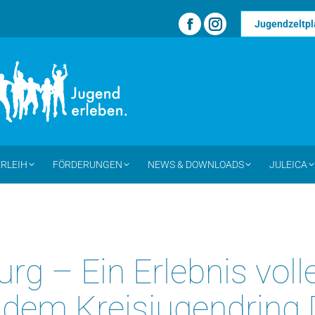
Jugendzeltpl
Facebook
Instagram
page
page
opens
opens
in
in
new
new
window
window
RLEIH
FÖRDERUNGEN
NEWS & DOWNLOADS
JULEICA
rg – Ein Erlebnis voll
dem Kreisjugendring 