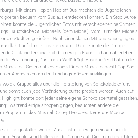
 alle die ersten Eindrücke Revue passieren ließen.
mburgs. Mit einem Hop-on-Hop-off-Bus machten die Jugendlichen
würdigkeiten bequem vom Bus aus entdecken konnten. Ein Stop wurde
binett konnte die Jugendlichen Fotos mit verschiedenen berühmten
urgs Hauptkirche St. Michaelis (dem Michel). Vom Turm des Michels
er die Stadt zu genießen. Nach einer kleinen Mittagspause ging es
nrundfahrt auf dem Programm stand. Dabei konnte die Gruppe
de Containerterminal mit den riesigen Frachten hautnah erleben.
die Bezeichnung „Das Tor zu Welt“ trägt. Anschließend hatten die
nes Museums. Sie entschieden sich für das Museumsschiff Cap San
burger Abendessen an den Landungsbrücken ausklingen.
wo die Gruppe alles über die Herstellung von Schokolade erfuhr.
t und somit auch jede Veränderung durfte probiert werden. Auch auf
 Highlight konnte dort jeder seine eigene Schokoladentafel gestalten
gung: Während einige shoppen gingen, besuchten andere die
dem Programm: das Musical Disney Hercules. Der erste Musical
ng.
e sie ihn gestalten wollen. Zunächst ging es gemeinsam auf die
en. Anschließend teilte sich die Gruppe auf. Die einen besuchten