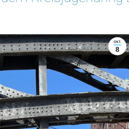
OKT.
8