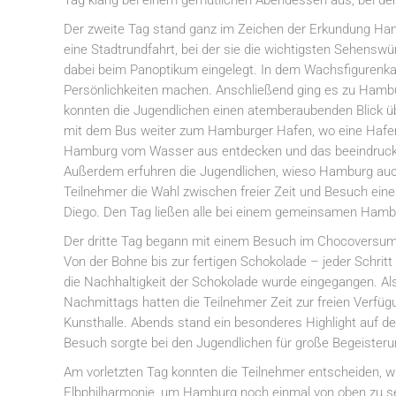
Tag klang bei einem gemütlichen Abendessen aus, bei dem
Der zweite Tag stand ganz im Zeichen der Erkundung Ha
eine Stadtrundfahrt, bei der sie die wichtigsten Sehens
dabei beim Panoptikum eingelegt. In dem Wachsfigurenka
Persönlichkeiten machen. Anschließend ging es zu Hamb
konnten die Jugendlichen einen atemberaubenden Blick üb
mit dem Bus weiter zum Hamburger Hafen, wo eine Hafe
Hamburg vom Wasser aus entdecken und das beeindrucken
Außerdem erfuhren die Jugendlichen, wieso Hamburg auch 
Teilnehmer die Wahl zwischen freier Zeit und Besuch ei
Diego. Den Tag ließen alle bei einem gemeinsamen Ham
Der dritte Tag begann mit einem Besuch im Chocoversum, 
Von der Bohne bis zur fertigen Schokolade – jeder Schrit
die Nachhaltigkeit der Schokolade wurde eingegangen. Als
Nachmittags hatten die Teilnehmer Zeit zur freien Verfü
Kunsthalle. Abends stand ein besonderes Highlight auf 
Besuch sorgte bei den Jugendlichen für große Begeisteru
Am vorletzten Tag konnten die Teilnehmer entscheiden, wi
Elbphilharmonie, um Hamburg noch einmal von oben zu seh