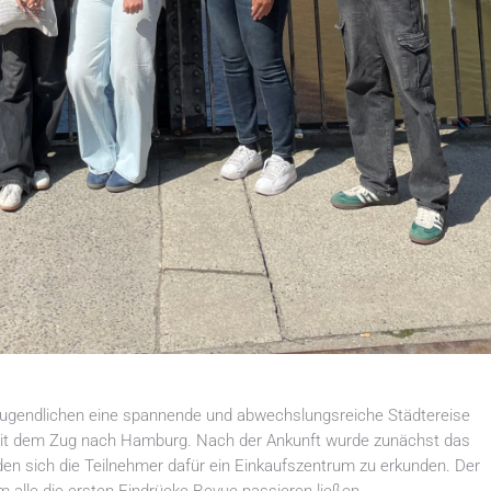
 Jugendlichen eine spannende und abwechslungsreiche Städtereise
it dem Zug nach Hamburg. Nach der Ankunft wurde zunächst das
en sich die Teilnehmer dafür ein Einkaufszentrum zu erkunden. Der