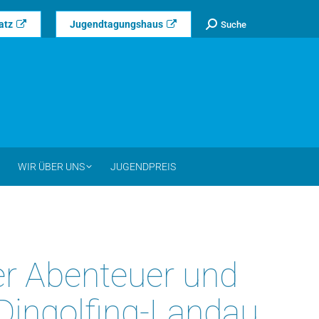
Search:
atz
Jugendtagungshaus
Suche
WIR ÜBER UNS
JUGENDPREIS
er Abenteuer und
Dingolfing-Landau