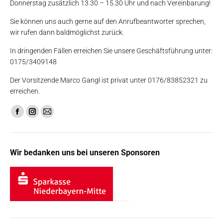
Donnerstag zusätzlich 13.30 – 15.30 Uhr und nach Vereinbarung!
Sie können uns auch gerne auf den Anrufbeantworter sprechen,
wir rufen dann baldmöglichst zurück.
In dringenden Fällen erreichen Sie unsere Geschäftsführung unter:
0175/3409148
Der Vorsitzende Marco Gangl ist privat unter 0176/83852321 zu
erreichen.
Finden Sie uns auf:
Facebook
Instagram
E-
page
page
Mail
opens
opens
page
Wir bedanken uns bei unseren Sponsoren
in
in
opens
new
new
in
window
window
new
window