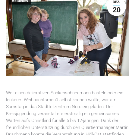
Aktuelles
DEZ.
20
Wer einen dekorativen Sockenschneemann basteln oder ein
leckeres Weihnachtsmenü selbst kochen wollte, war am
Samstag in das Stadtteilzentrum Nord eingeladen. Der
Kreisjugendring veranstaltete erstmalig ein gemeinsames
Warten aufs Christkind für alle 5 bis 12-jährigen. Dank der
freundlichen Unterstützung durch den Quartiermanager Martin
Drischmann konnte die Veranstaltung in Höll-Ost stattfinden.