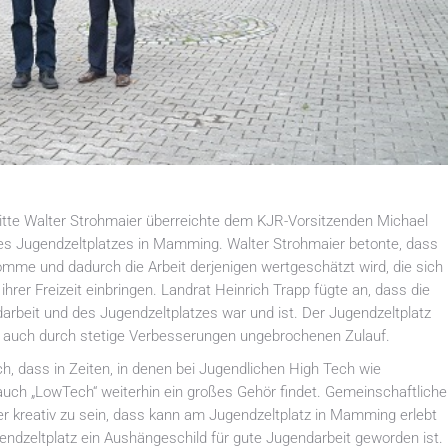
tte Walter Strohmaier überreichte dem KJR-Vorsitzenden Michael
des Jugendzeltplatzes in Mamming. Walter Strohmaier betonte, dass
omme und dadurch die Arbeit derjenigen wertgeschätzt wird, die sich
hrer Freizeit einbringen. Landrat Heinrich Trapp fügte an, dass die
darbeit und des Jugendzeltplatzes war und ist. Der Jugendzeltplatz
hrt auch durch stetige Verbesserungen ungebrochenen Zulauf.
h, dass in Zeiten, in denen bei Jugendlichen High Tech wie
uch „LowTech“ weiterhin ein großes Gehör findet. Gemeinschaftliche
r kreativ zu sein, dass kann am Jugendzeltplatz in Mamming erlebt
ndzeltplatz ein Aushängeschild für gute Jugendarbeit geworden ist.