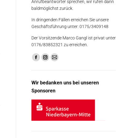
Anrufbeantworter sprechen, wir rufen dann
baldmöglichst zurück.
In dringenden Fällen erreichen Sie unsere
Geschäftsführung unter: 0175/3409148
Der Vorsitzende Marco Gangl ist privat unter
0176/83852321 zu erreichen.
Finden Sie uns auf:
Facebook
Instagram
E-
page
page
Mail
opens
opens
page
Wir bedanken uns bei unseren
in
in
opens
Sponsoren
new
new
in
window
window
new
window