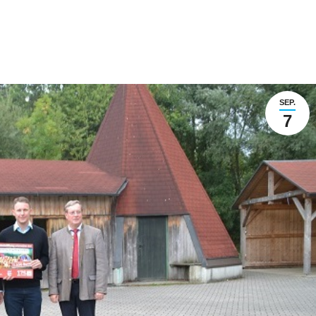
SEP.
7