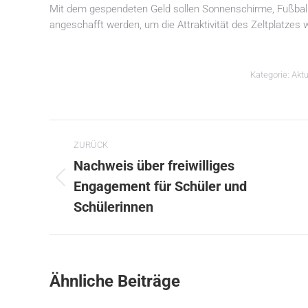
Mit dem gespendeten Geld sollen Sonnenschirme, Fußballto
angeschafft werden, um die Attraktivität des Zeltplatzes w
Kategorie:
Aktu
Kommentarnavigation
ZURÜCK
Nachweis über freiwilliges
Vorheriger
Engagement für Schüler und
Beitrag:
Schülerinnen
Ähnliche Beiträge