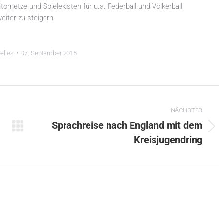
rnetze und Spielekisten für u.a. Federball und Völkerball
eiter zu steigern
elles
07. September 2015
NÄCHSTES
Sprachreise nach England mit dem
Nächster
Kreisjugendring
Beitrag: