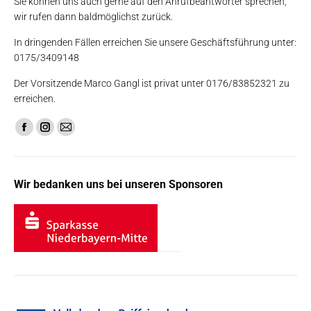
Sie können uns auch gerne auf den Anrufbeantworter sprechen,
wir rufen dann baldmöglichst zurück.
In dringenden Fällen erreichen Sie unsere Geschäftsführung unter:
0175/3409148
Der Vorsitzende Marco Gangl ist privat unter 0176/83852321 zu
erreichen.
Finden Sie uns auf:
Facebook
Instagram
E-
page
page
Mail
opens
opens
page
Wir bedanken uns bei unseren Sponsoren
in
in
opens
new
new
in
window
window
new
window