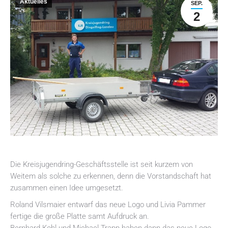
Aktuelles
SEP.
2
Die Kreisjugendring-Geschäftsstelle ist seit kurzem von
Weitem als solche zu erkennen, denn die Vorstandschaft hat
zusammen einen Idee umgesetzt.
Roland Vilsmaier entwarf das neue Logo und Livia Pammer
fertige die große Platte samt Aufdruck an.
Bernhard Kohl und Michael Trapp haben dann das neue Logo