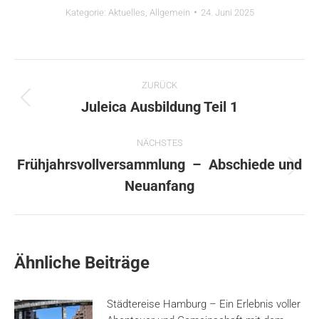
Kategorie:
Aktuelles
,
Allgemein
24. Juni 2025
Kommentarnavigation
ZURÜCK
Vorheriger
Juleica Ausbildung Teil 1
Beitrag:
NÄCHSTES
Frühjahrsvollversammlung – Abschiede und
Nächster
Neuanfang
Beitrag:
Ähnliche Beiträge
Städtereise Hamburg – Ein Erlebnis voller