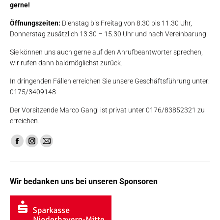
gerne!
Öffnungszeiten:
Dienstag bis Freitag von 8.30 bis 11.30 Uhr,
Donnerstag zusätzlich 13.30 – 15.30 Uhr und nach Vereinbarung!
Sie können uns auch gerne auf den Anrufbeantworter sprechen,
wir rufen dann baldmöglichst zurück.
In dringenden Fällen erreichen Sie unsere Geschäftsführung unter:
0175/3409148
Der Vorsitzende Marco Gangl ist privat unter 0176/83852321 zu
erreichen.
Finden Sie uns auf:
Facebook
Instagram
E-
page
page
Mail
opens
opens
page
Wir bedanken uns bei unseren Sponsoren
in
in
opens
new
new
in
window
window
new