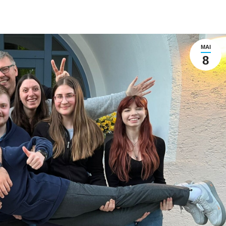
MAI
8