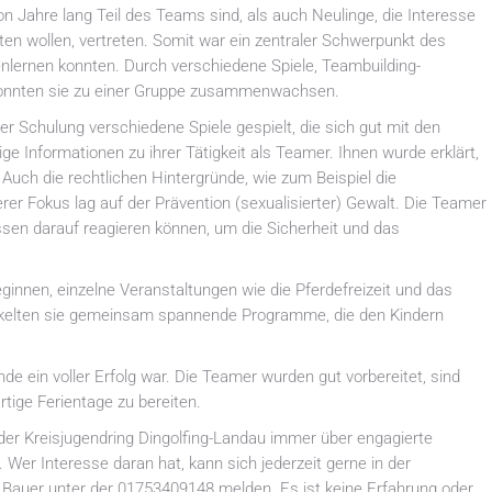
 Jahre lang Teil des Teams sind, als auch Neulinge, die Interesse
ten wollen, vertreten. Somit war ein zentraler Schwerpunkt des
lernen konnten. Durch verschiedene Spiele, Teambuilding-
konnten sie zu einer Gruppe zusammenwachsen.
der Schulung verschiedene Spiele gespielt, die sich gut mit den
ige Informationen zu ihrer Tätigkeit als Teamer. Ihnen wurde erklärt,
Auch die rechtlichen Hintergründe, wie zum Beispiel die
erer Fokus lag auf der Prävention (sexualisierter) Gewalt. Die Teamer
ssen darauf reagieren können, um die Sicherheit und das
nen, einzelne Veranstaltungen wie die Pferdefreizeit und das
twickelten sie gemeinsam spannende Programme, die den Kindern
 ein voller Erfolg war. Die Teamer wurden gut vorbereitet, sind
rtige Ferientage zu bereiten.
er Kreisjugendring Dingolfing-Landau immer über engagierte
Wer Interesse daran hat, kann sich jederzeit gerne in der
 Bauer unter der 01753409148 melden. Es ist keine Erfahrung oder