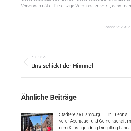
Vorwissen nötig. Die einzige Voraussetzung ist, dass ma
Kategorie:
Aktue
Kommentarnavigation
ZURÜCK
Vorheriger
Uns schickt der Himmel
Beitrag:
Ähnliche Beiträge
Städtereise Hamburg – Ein Erlebnis
voller Abenteuer und Gemeinschaft m
dem Kreisjugendring Dingolfing-Land