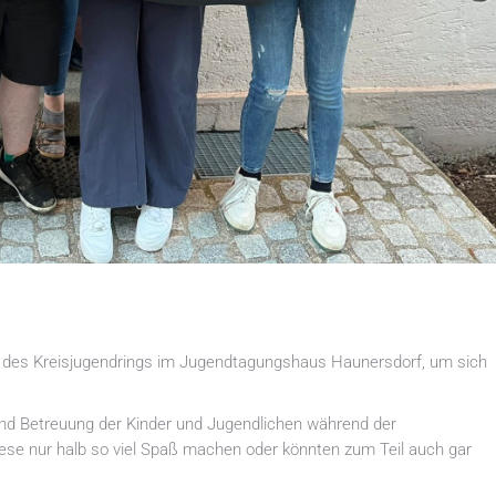
r des Kreisjugendrings im Jugendtagungshaus Haunersdorf, um sich
 und Betreuung der Kinder und Jugendlichen während der
iese nur halb so viel Spaß machen oder könnten zum Teil auch gar