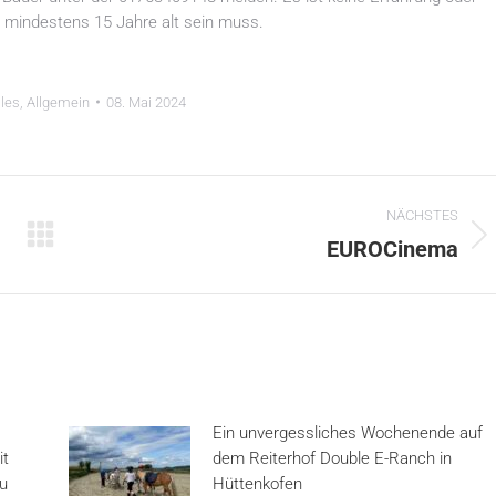
n mindestens 15 Jahre alt sein muss.
lles
,
Allgemein
08. Mai 2024
NÄCHSTES
Nächster
EUROCinema
Beitrag:
Ein unvergessliches Wochenende auf
it
dem Reiterhof Double E-Ranch in
au
Hüttenkofen