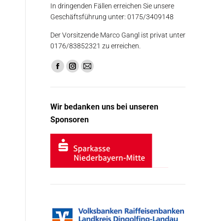
In dringenden Fällen erreichen Sie unsere
Geschäftsführung unter: 0175/3409148
Der Vorsitzende Marco Gangl ist privat unter
0176/83852321 zu erreichen.
Finden Sie uns auf:
Facebook
Instagram
E-
page
page
Mail
opens
opens
page
Wir bedanken uns bei unseren
in
in
opens
Sponsoren
new
new
in
window
window
new
window