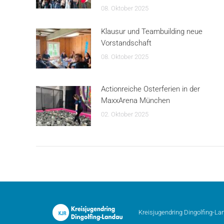
08. Oktober 2025
Klausur und Teambuilding neue
Vorstandschaft
08. Oktober 2025
Actionreiche Osterferien in der
MaxxArena München
02. Oktober 2025
Kreisjugendring Dingolfing-La