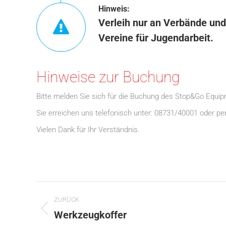
Hinweis:
Verleih nur an Verbände und
Vereine für Jugendarbeit.
Hinweise zur Buchung
Bitte melden Sie sich für die Buchung des Stop&Go Equipm
Sie erreichen uns telefonisch unter: 08731/40001 oder per 
Vielen Dank für Ihr Verständnis.
Project
ZURÜCK
navigation
Previous
Werkzeugkoffer
project: