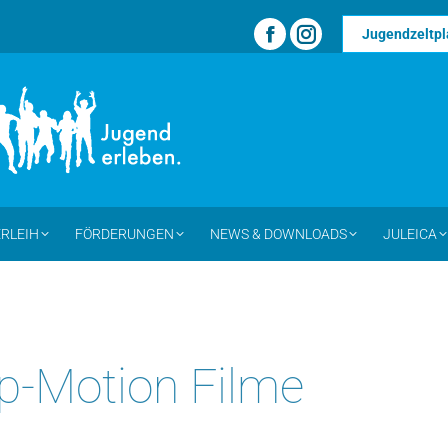
Jugendzeltpl
Facebook
Instagram
page
page
opens
opens
in
in
new
new
window
window
RLEIH
FÖRDERUNGEN
NEWS & DOWNLOADS
JULEICA
p-Motion Filme