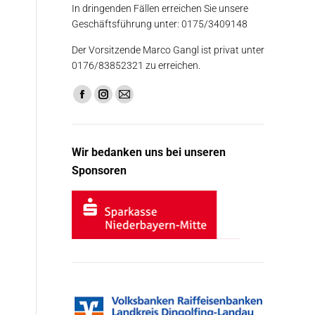
In dringenden Fällen erreichen Sie unsere
Geschäftsführung unter: 0175/3409148
Der Vorsitzende Marco Gangl ist privat unter
0176/83852321 zu erreichen.
Finden Sie uns auf:
Facebook
Instagram
E-
page
page
Mail
opens
opens
page
Wir bedanken uns bei unseren
in
in
opens
Sponsoren
new
new
in
window
window
new
window