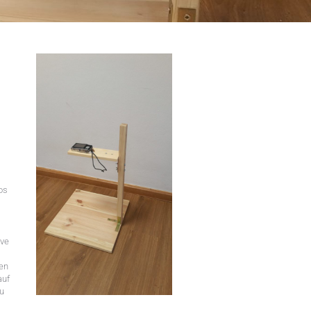
os
ive
hen
auf
zu