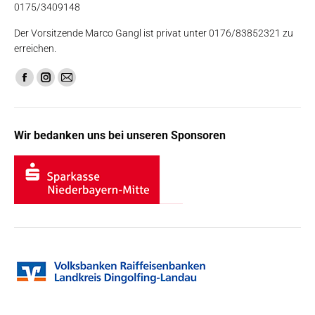
0175/3409148
Der Vorsitzende Marco Gangl ist privat unter 0176/83852321 zu
erreichen.
Finden Sie uns auf:
Facebook
Instagram
E-
page
page
Mail
opens
opens
page
Wir bedanken uns bei unseren Sponsoren
in
in
opens
new
new
in
window
window
new
window